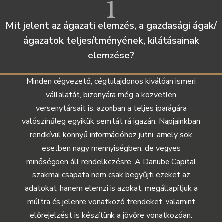
1
Mit jelent az ágazati elemzés, a gazdasági ágak/
ágazatok teljesítményének, kilátásainak
elemzése?
Minden cégvezető, cégtulajdonos kiválóan ismeri
vállalatát, bizonyára még a közvetlen
versenytársait is, azonban a teljes iparágára
valószínűleg egyikük sem lát rá igazán. Napjainkban
rendkívül könnyű információhoz jutni, amely sok
esetben nagy mennyiségben, de vegyes
minőségben áll rendelkezésre. A Danube Capital
szakmai csapata nem csak begyűjti ezeket az
adatokat, hanem elemzi is azokat; megállapítjuk a
múltra és jelenre vonatkozó trendeket, valamint
előrejelzést is készítünk a jövőre vonatkozóan.