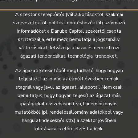
A szektor szereplőitől (vállalkozásoktól, szakmai
szervezetektől, politikai döntéshozóktól) származó
információkat a Danube Capital szakértői csapta
szintetizálja, értelmezi; bemutatja a jogszabályi
változásokat, felvázolja a hazai és nemzetközi
ágazati tendenciákat, technológiai trendeket.
Az ágazati kitekintőből megtudható, hogy hogyan
teljesített az iparág az elmúlt években: romlik,
stagnál vagy javul az ágazat „állapota”. Nem csak
bemutatjuk, hogy hogyan teljesít az ágazat más
iparágakkal összehasonlítva, hanem bizonyos
mutatókból (pl. rendelésállomány adatokból vagy
hangulatindexekből stb.) a szektor jövőbeni
kilátásaira is előrejelzést adunk.