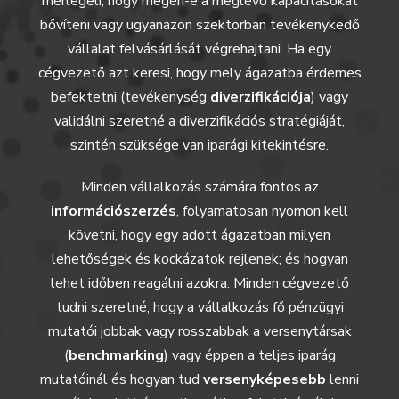
mérlegeli, hogy megéri-e a meglévő kapacitásokat
bővíteni vagy ugyanazon szektorban tevékenykedő
vállalat felvásárlását végrehajtani. Ha egy
cégvezető azt keresi, hogy mely ágazatba érdemes
befektetni (tevékenység
diverzifikációja
) vagy
validálni szeretné a diverzifikációs stratégiáját,
szintén szüksége van iparági kitekintésre.
Minden vállalkozás számára fontos az
információszerzés
, folyamatosan nyomon kell
követni, hogy egy adott ágazatban milyen
lehetőségek és kockázatok rejlenek; és hogyan
lehet időben reagálni azokra. Minden cégvezető
tudni szeretné, hogy a vállalkozás fő pénzügyi
mutatói jobbak vagy rosszabbak a versenytársak
(
benchmarking
) vagy éppen a teljes iparág
mutatóinál és hogyan tud
versenyképesebb
lenni