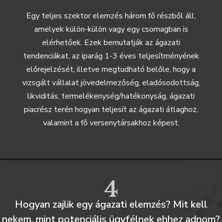
Egy teljes szektor elemzés három fő részből áll,
amelyek külön-külön vagy egy csomagban is
elérhetőek. Ezek bemutatják az ágazati
tendenciákat, az iparág 1-3 éves teljesítményének
előrejelzését, illetve megtudható belőle, hogy a
vizsgált vállalat jövedelmezőség, eladósodottság,
likviditás, termelékenység/hatékonyság, ágazati
piacrész terén hogyan teljesít az ágazati átlaghoz,
valamint a fő versenytársakhoz képest.
4
Hogyan zajlik egy ágazati elemzés? Mit kell
nekem, mint potenciális ügyfélnek ehhez adnom?