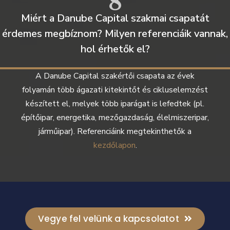
8
Miért a Danube Capital szakmai csapatát
érdemes megbíznom? Milyen referenciáik vannak,
hol érhetők el?
A Danube Capital szakértői csapata az évek
folyamán több ágazati kitekintőt és cikluselemzést
készített el, melyek több iparágat is lefedtek (pl.
építőipar, energetika, mezőgazdaság, élelmiszeripar,
járműipar). Referenciáink megtekinthetők a
kezdőlapon
.
Vegye fel velünk a kapcsolatot