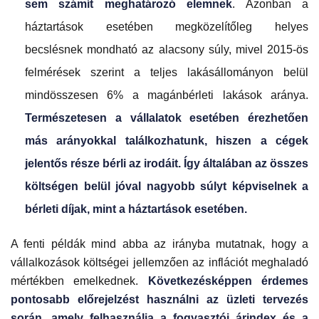
sem számít meghatározó elemnek
. Azonban a
háztartások esetében megközelítőleg helyes
becslésnek mondható az alacsony súly, mivel 2015-ös
felmérések szerint a teljes lakásállományon belül
mindösszesen 6% a magánbérleti lakások aránya.
Természetesen a vállalatok esetében érezhetően
más arányokkal találkozhatunk, hiszen a cégek
jelentős része bérli az irodáit. Így általában az összes
költségen belül jóval nagyobb súlyt képviselnek a
bérleti díjak, mint a háztartások esetében.
A fenti példák mind abba az irányba mutatnak, hogy a
vállalkozások költségei jellemzően az inflációt meghaladó
mértékben emelkednek.
Következésképpen érdemes
pontosabb előrejelzést használni az üzleti tervezés
során, amely felhasználja a fogyasztói árindex és a