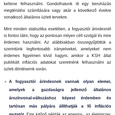
kellene felhasználni. Gondolhatunk itt egy beruházás
megtérülési számítására vagy akár a következő évekre
vonatkozó általános üzleti tervekre.
Mint minden statisztika esetében, a fogyasztói árindexnél
is fontos látni, hogy az pontosan milyen célt szolgál és mire
érdemes használni. Az alábbiakban összegyűjtöttük a
szerintünk legfontosabb irányelveket, amelyeket nem
érdemes figyelmen kívül hagyni, amikor a KSH által
publikált inflációs adatokat szeretnénk felhasználni az
üzleti döntéseink során.
A fogyasztói árindexnek vannak olyan elemei,
amelyek a gazdaságra jellemző általános
árszínvonal-változáshoz képest érdemben és
tartósan más pályára állíthatják a fő inflációs
mutatót.
Erre kitűnő példák az energia-, az élelmiszer.