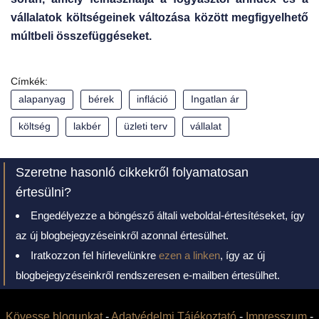
vállalatok költségeinek változása között megfigyelhető
múltbeli összefüggéseket.
Címkék:
alapanyag
bérek
infláció
Ingatlan ár
költség
lakbér
üzleti terv
vállalat
Szeretne hasonló cikkekről folyamatosan
értesülni?
Engedélyezze a böngésző általi weboldal-értesítéseket, így
az új blogbejegyzéseinkről azonnal értesülhet.
Iratkozzon fel hírlevelünkre
ezen a linken
, így az új
blogbejegyzéseinkről rendszeresen e-mailben értesülhet.
Kövesse blogunkat
-
Adatvédelmi Tájékoztató
-
Impresszum
-