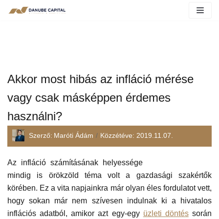
Akkor most hibás az infláció mérése
vagy csak másképpen érdemes
használni?
Szerző:
Maróti Ádám
Közzétéve:
2019.11.07.
Olvasási idő:
4
perc
Az infláció számításának helyessége
mindig is örökzöld téma volt a gazdasági szakértők
körében. Ez a vita napjainkra már olyan éles fordulatot vett,
hogy sokan már nem szívesen indulnak ki a hivatalos
inflációs adatból, amikor azt egy-egy
üzleti döntés
során