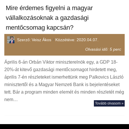
Mire érdemes figyelni a magyar
vállalkozásoknak a gazdasági
mentőcsomag kapcsán?
Szerző:
Veisz Ákos
Közzétéve:
2020.04.07.
Olvasási idő:
5
perc
Április 6-án Orbán Viktor miniszterelnök egy, a GDP 18-
20%-át kitevő gazdasági mentőcsomagot hirdetett meg,
április 7-én részleteket ismerhettünk meg Palkovics László
minisztertől és a Magyar Nemzeti Bank is bejelentéseket
tett. Bár a program minden elemét és minden részletét még
nem…
Tovább olvasom »