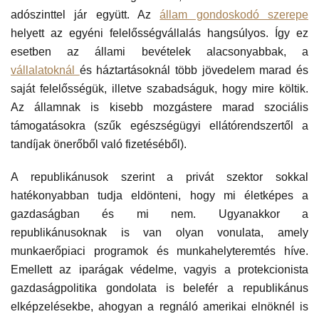
adószinttel jár együtt. Az
állam gondoskodó szerepe
helyett az egyéni felelősségvállalás hangsúlyos. Így ez
esetben az állami bevételek alacsonyabbak, a
vállalatoknál
és háztartásoknál több jövedelem marad és
saját felelősségük, illetve szabadságuk, hogy mire költik.
Az államnak is kisebb mozgástere marad szociális
támogatásokra (szűk egészségügyi ellátórendszertől a
tandíjak önerőből való fizetéséből).
A republikánusok szerint a privát szektor sokkal
hatékonyabban tudja eldönteni, hogy mi életképes a
gazdaságban és mi nem. Ugyanakkor a
republikánusoknak is van olyan vonulata, amely
munkaerőpiaci programok és munkahelyteremtés híve.
Emellett az iparágak védelme, vagyis a protekcionista
gazdaságpolitika gondolata is belefér a republikánus
elképzelésekbe, ahogyan a regnáló amerikai elnöknél is