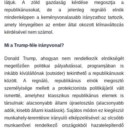
látjuk. A zöld gazdaság kérdése megosztja a
republikánusokat, de a jelenleg regnáló elnök
mindenképpen a keményvonalasabb irányzathoz tartozik,
amely lényegében az ember által okozott klímaváltozás
kérdésével nem számol.
Mi a Trump-féle irányvonal?
Donald Trump, ahogyan nem rendelkezik elnökségét
megelőzően politikai pályafutással, programjában is
inkább kívülállónak (outsider) tekinthető a republikánusok
között. A regnáló, republikánus elnök megosztó
személyisége mellett a protekcionista politikájáról vált
ismertté, amelyhez klasszikus republikánus elemek is
társulnak: alacsonyabb állami újraelosztás (alacsonyabb
adók, kisebb állami kiadások). Sajátos módon ez kiegészül
munkahely-teremtésre irányuló elképzelésével: az olcsóbb
munkaerővel rendelkező országokból hazatelepítendő