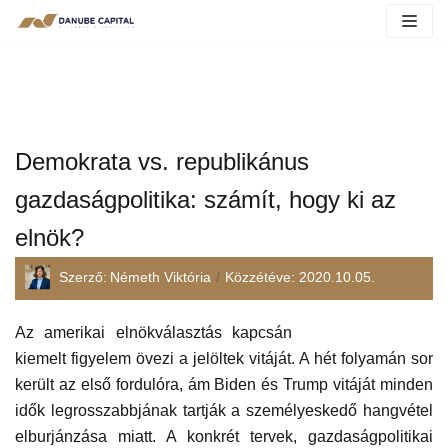
Demokrata vs. republikánus
gazdaságpolitika: számít, hogy ki az
elnök?
Szerző:
Németh Viktória
Közzétéve:
2020.10.05.
Olvasási idő:
9
perc
Az amerikai elnökválasztás kapcsán
kiemelt figyelem övezi a jelöltek vitáját. A hét folyamán sor
került az első fordulóra, ám Biden és Trump vitáját minden
idők legrosszabbjának tartják a személyeskedő hangvétel
elburjánzása miatt. A konkrét tervek, gazdaságpolitikai