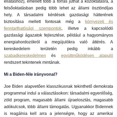
ellátáshoz), emellett több a forrás juthat a közoktatásra, a
felsőoktatásban pedig több lehet az állami ösztöndíjas
hely. A társadalmi kérdések gazdasági hátterének
biztosítása mellett fontosak még a
környezeti és
fenntarthatósági szempontok
, illetve a kapcsolódó
gazdasági ágazatok fejlesztése, például a hagyományos
energiahordozókról a megújulókra való áttérés. A
kereskedelem területén pedig inkább a
szabadkereskedelmen
és
együttműködésen alapuló
rendszert tekintenek mintának.
Mi a Biden-féle irányvonal?
Joe Biden alapvetően klasszikusnak tekinthető demokrata
programmal indul a választásokon: társadalmi egyenlőség,
zöld program, magasabb állami újraelosztás, magasabb
adókulcsok, több állami támogatás. Ugyanakkor Bidennek
is reagálnia kell arra a jelenségre, hogy az amerikai