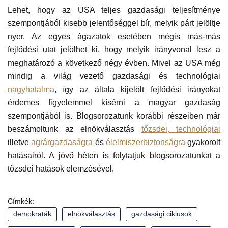
Lehet, hogy az USA teljes gazdasági teljesítménye
szempontjából kisebb jelentőséggel bír, melyik párt jelöltje
nyer. Az egyes ágazatok esetében mégis más-más
fejlődési utat jelölhet ki, hogy melyik irányvonal lesz a
meghatározó a következő négy évben. Mivel az USA még
mindig a világ vezető gazdasági és technológiai
nagyhatalma
, így az általa kijelölt fejlődési irányokat
érdemes figyelemmel kísérni a magyar gazdaság
szempontjából is. Blogsorozatunk korábbi részeiben már
beszámoltunk az elnökválasztás
tőzsdei, technológiai
illetve
agrárgazdaságra
és
élelmiszerbiztonságra
gyakorolt
hatásairól. A jövő héten is folytatjuk blogsorozatunkat a
tőzsdei hatások elemzésével.
Címkék:
demokraták
elnökválasztás
gazdasági ciklusok