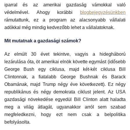
iparral és az amerikai gazdaság vámokkal való
védelmével. Ahogy korábbi
blogbejegyzésünkben
rámutattunk, ez a program az alacsonyabb vállalati
adókkal még mindig kedvezőbb lehet a vállalatoknak.
Mit mutatnak a gazdasági számok?
Az elmúlt 30 évet tekintve, vagyis a hidegháború
lezárulása óta, öt amerikai elnök követte egymást (idősebb
George Bush egy ciklusa, majd két-két ciklusa Bill
Clintonnak, a fiatalabb George Bushnak és Barack
Obamának, majd Trump négy éve következett). Ez négy
republikánus és négy demokrata ciklust jelent. Az USA
gazdasági növekedése egyedül Bill Clinton alatt haladta
meg a világ átlagát, ugyanakkor arról sem szabad
megfeledkezni, hogy ezt nem csak a belpolitika
befolyásolta.