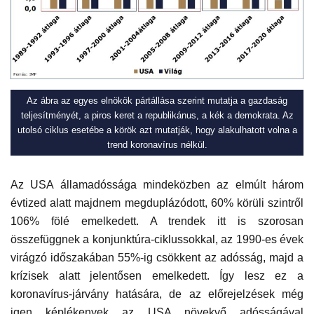
Az ábra az egyes elnökök pártállása szerint mutatja a gazdaság
teljesítményét, a piros keret a republikánus, a kék a demokrata. Az
utolsó ciklus esetébe a körök azt mutatják, hogy alakulhatott volna a
trend koronavírus nélkül.
Az USA államadóssága mindeközben az elmúlt három
évtized alatt majdnem megduplázódott, 60% körüli szintről
106% fölé emelkedett. A trendek itt is szorosan
összefüggnek a konjunktúra-ciklussokkal, az 1990-es évek
virágzó időszakában 55%-ig csökkent az adósság, majd a
krízisek alatt jelentősen emelkedett. Így lesz ez a
koronavírus-járvány hatására, de az előrejelzések még
igen képlékenyek az USA növekvő adósságával