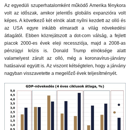
Az egyedüli szuperhatalomként működő Amerika fénykora
volt az időszak, amikor jelentős globális expanzióra volt
képes. A következő két elnök alatt nyílni kezdett az olló és
az USA egyre inkább elmaradt a világ növekedési
átlagától. Ebben közrejátszott a dot-com válság, a fejlett
piacok 2000-es évek eleji recessziója, majd a 2008-as
pénzügyi krízis is. Donald Trump elnöksége alatt
valamelyest zárult az olló, még a koronavírus-járvány
hatásaival együtt is. Az viszont kétségtelen, hogy a járvány
nagyban visszavetette a megelőző évek teljesítményét.