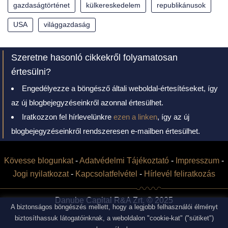
gazdaságtörténet
külkereskedelem
republikánusok
USA
világgazdaság
Szeretne hasonló cikkekről folyamatosan
értesülni?
Engedélyezze a böngésző általi weboldal-értesítéseket, így
az új blogbejegyzéseinkről azonnal értesülhet.
Iratkozzon fel hírlevelünkre
ezen a linken
, így az új
blogbejegyzéseinkről rendszeresen e-mailben értesülhet.
Kövesse blogunkat
-
Adatvédelmi Tájékoztató
-
Impresszum
-
Jogi nyilatkozat
-
Kapcsolatfelvétel
-
Hírlevél feliratkozás
Danube Capital R&A Zrt. © 2025
A biztonságos böngészés mellett, hogy a legjobb felhasználói élményt
biztosíthassuk látogatóinknak, a weboldalon "cookie-kat" ("sütiket")