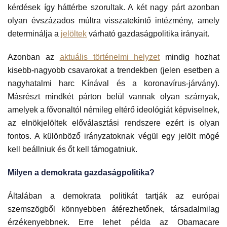
kérdések így háttérbe szorultak. A két nagy párt azonban
olyan évszázados múltra visszatekintő intézmény, amely
determinálja a
jelöltek
várható gazdaságpolitika irányait.
Azonban az
aktuális történelmi helyzet
mindig hozhat
kisebb-nagyobb csavarokat a trendekben (jelen esetben a
nagyhatalmi harc Kínával és a koronavírus-járvány).
Másrészt mindkét párton belül vannak olyan szárnyak,
amelyek a fővonaltól némileg eltérő ideológiát képviselnek,
az elnökjelöltek előválasztási rendszere ezért is olyan
fontos. A különböző irányzatoknak végül egy jelölt mögé
kell beállniuk és őt kell támogatniuk.
Milyen a demokrata gazdaságpolitika?
Általában a demokrata politikát tartják az európai
szemszögből könnyebben átérezhetőnek, társadalmilag
érzékenyebbnek. Erre lehet példa az Obamacare