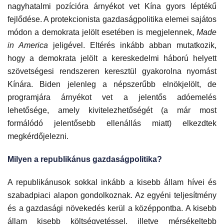
nagyhatalmi pozícióra árnyékot vet Kína gyors léptékű
fejlődése. A protekcionista gazdaságpolitika elemei sajátos
módon a demokrata jelölt esetében is megjelennek,
Made
in America
jeligével. Eltérés inkább abban mutatkozik,
hogy a demokrata jelölt a kereskedelmi háború helyett
szövetségesi rendszeren keresztül gyakorolna nyomást
Kínára. Biden jelenleg a népszerűbb elnökjelölt, de
programjára árnyékot vet a jelentős adóemelés
lehetősége, amely kivitelezhetőségét (a már most
formálódó jelentősebb ellenállás miatt) elkezdtek
megkérdőjelezni.
Milyen a republikánus gazdaságpolitika?
A republikánusok sokkal inkább a kisebb állam hívei és
szabadpiaci alapon gondolkoznak. Az egyéni teljesítmény
és a gazdasági növekedés kerül a középpontba. A kisebb
állam kisebb költségvetéssel, illetve mérsékeltebb