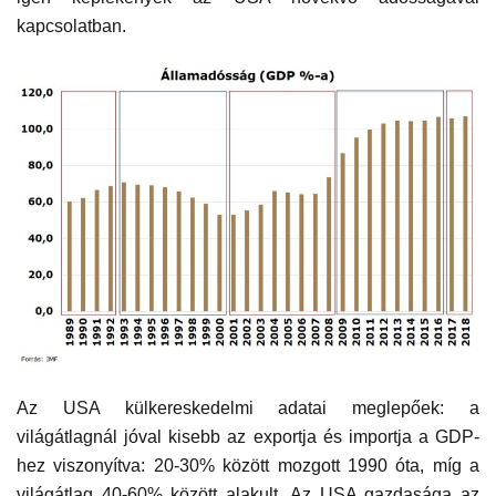
kapcsolatban.
Az USA külkereskedelmi adatai meglepőek: a
világátlagnál jóval kisebb az exportja és importja a GDP-
hez viszonyítva: 20-30% között mozgott 1990 óta, míg a
világátlag 40-60% között alakult. Az USA gazdasága az