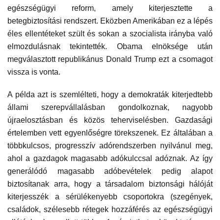
egészségügyi reform, amely kiterjesztette a
betegbiztosítási rendszert. Eközben Amerikában ez a lépés
éles ellentéteket szült és sokan a szocialista irányba való
elmozdulásnak tekintették. Obama elnöksége után
megválasztott republikánus Donald Trump ezt a csomagot
vissza is vonta.
A példa azt is szemlélteti, hogy a demokraták kiterjedtebb
állami szerepvállalásban gondolkoznak, nagyobb
újraelosztásban és közös teherviselésben. Gazdasági
értelemben vett egyenlőségre törekszenek. Ez általában a
többkulcsos, progresszív adórendszerben nyilvánul meg,
ahol a gazdagok magasabb adókulccsal adóznak. Az így
generálódó magasabb adóbevételek pedig alapot
biztosítanak arra, hogy a társadalom biztonsági hálóját
kiterjesszék a sérülékenyebb csoportokra (szegények,
családok, szélesebb rétegek hozzáférés az egészségügyi