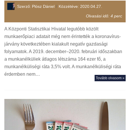
Szerző:
Plósz Dániel
Közzétéve:
2020.04.27.
Olvasási idő:
4
perc
A Központi Statisztikai Hivatal legutóbb közölt
munkaerőpiaci adatait még nem érintették a koronavírus-
járvány következtében kialakult negatív gazdasági
folyamatok. A 2019. december–2020. februári időszakban
a munkanélküliek átlagos létszáma 164 ezer fő, a
munkanélküliségi ráta 3,5% volt. A munkanélküliségi ráta
érdemben nem…
Tovább olvasom »