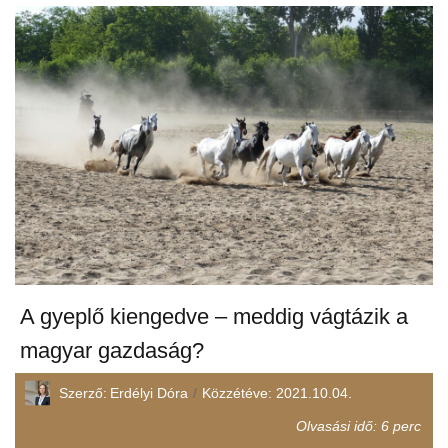
A gyeplő kiengedve – meddig vágtázik a
magyar gazdaság?
Szerző:
Erdélyi Dóra
Közzétéve:
2021.10.04.
Olvasási idő:
6
perc