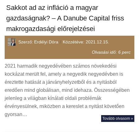
Sakkot ad az infláció a magyar
gazdaságnak? – A Danube Capital friss
makrogazdasági előrejelzései
Szerző:
Erdélyi Dóra
Közzétéve:
2021.12.15.
Olvasási idő:
6
perc
2021 harmadik negyedévében számos növekedési
kockázat merült fel, amely a negyedik negyedévben is
éreztette hatását a járványhelyzetből és a nyitásból
eredően mind globálisan, mind idehaza. Összességében
jelenleg a világban kínálati oldali problémák
érvényesülnek, miközben a kereslet a nyitást követően
gyorsan…
Tovább olvasom »