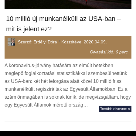
10 millió új munkanélküli az USA-ban –
mit is jelent ez?
Szerző:
Erdélyi Dóra
Közzétéve:
2020.04.09.
Olvasási idő:
6
perc
A koronavírus-járvány hatására az elmúlt hetekben
meglepő foglalkoztatási statisztikákkal szembesülhettünk
az USA-ban: két hét leforgása alatt közel 10 millió friss
munkanélkülit regisztráltak az Egyesült Államokban. Ez a
szám önmagában is soknak tűnik, de megvizsgáltam, hogy
egy Egyesült Államok méretű ország…
Tovább olvasom »