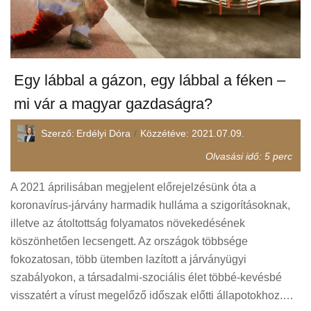
Egy lábbal a gázon, egy lábbal a féken –
mi vár a magyar gazdaságra?
Szerző:
Erdélyi Dóra
Közzétéve:
2021.07.09.
Olvasási idő:
5
perc
A 2021 áprilisában megjelent előrejelzésünk óta a
koronavírus-járvány harmadik hulláma a szigorításoknak,
illetve az átoltottság folyamatos növekedésének
köszönhetően lecsengett. Az országok többsége
fokozatosan, több ütemben lazított a járványügyi
szabályokon, a társadalmi-szociális élet többé-kevésbé
visszatért a vírust megelőző időszak előtti állapotokhoz.…