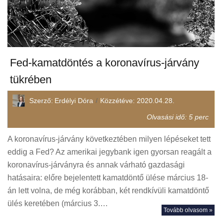
Fed-kamatdöntés a koronavírus-járvány
tükrében
Szerző:
Erdélyi Dóra
Közzétéve:
2020.04.28.
Olvasási idő:
5
perc
A koronavírus-járvány következtében milyen lépéseket tett
eddig a Fed? Az amerikai jegybank igen gyorsan reagált a
koronavírus-járványra és annak várható gazdasági
hatásaira: előre bejelentett kamatdöntő ülése március 18-
án lett volna, de még korábban, két rendkívüli kamatdöntő
ülés keretében (március 3.…
Tovább olvasom »