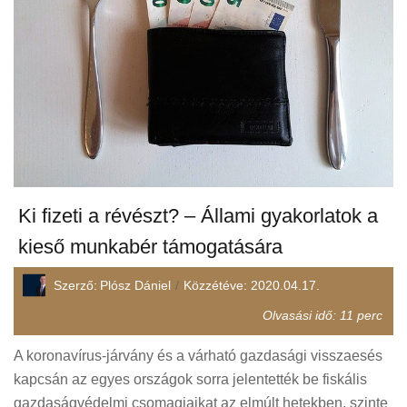
Ki fizeti a révészt? – Állami gyakorlatok a
kieső munkabér támogatására
Szerző:
Plósz Dániel
Közzétéve:
2020.04.17.
Olvasási idő:
11
perc
A koronavírus-járvány és a várható gazdasági visszaesés
kapcsán az egyes országok sorra jelentették be fiskális
gazdaságvédelmi csomagjaikat az elmúlt hetekben, szinte