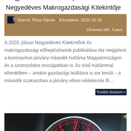
Negyedéves Makrogazdasági Kitekintője
Szerző:
Plósz Dániel
Közzétéve:
2020.10.16.
Olvasási idő:
3
perc
A 2020. júliusi Negyedéves Kitekintőnk és
makrogazdasági előrejelzéseink publikálása óta megjelent
a koronavírus-járvány második hulláma Magyarországon
és a szomszédos országokban is. Az első hullámmal
ellentétben – amikor gazdasági leállásra is sor került – a
második szakaszban a járvány elleni védekezés fő…
Tovább olvasom »