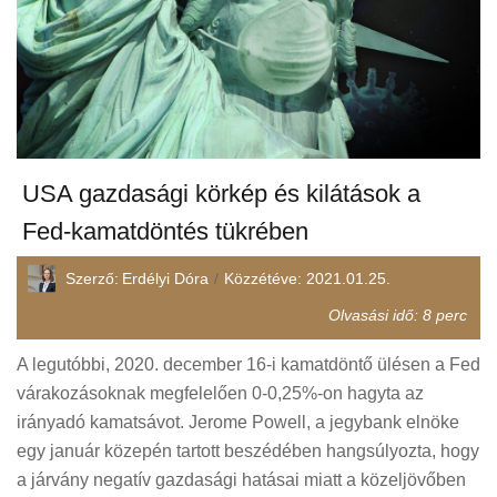
USA gazdasági körkép és kilátások a
Fed-kamatdöntés tükrében
Szerző:
Erdélyi Dóra
Közzétéve:
2021.01.25.
Olvasási idő:
8
perc
A legutóbbi, 2020. december 16-i kamatdöntő ülésen a Fed
várakozásoknak megfelelően 0-0,25%-on hagyta az
irányadó kamatsávot. Jerome Powell, a jegybank elnöke
egy január közepén tartott beszédében hangsúlyozta, hogy
a járvány negatív gazdasági hatásai miatt a közeljövőben