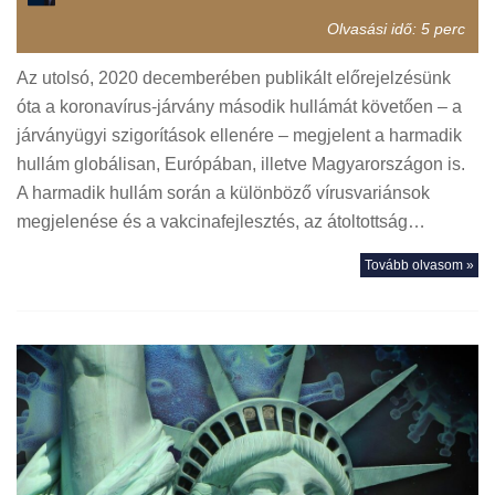
Olvasási idő:
5
perc
Az utolsó, 2020 decemberében publikált előrejelzésünk
óta a koronavírus-járvány második hullámát követően – a
járványügyi szigorítások ellenére – megjelent a harmadik
hullám globálisan, Európában, illetve Magyarországon is.
A harmadik hullám során a különböző vírusvariánsok
megjelenése és a vakcinafejlesztés, az átoltottság…
Tovább olvasom »