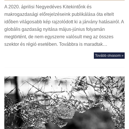
A 2020. áprilisi Negyedéves Kitekintőnk és
makrogazdasági előrejelzéseink publikálása óta eltelt
időben világosabb kép rajzolódott ki a járvány hatásairól. A
globális gazdaság nyitása május-június folyamán
megtörtént, de nem egyszerre valósult meg az összes
szektor és régió esetében. Továbbra is maradtak…
Tovább olvasom »