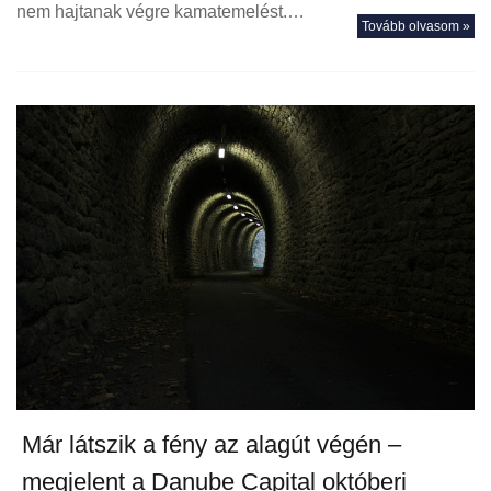
nem hajtanak végre kamatemelést.…
Tovább olvasom »
Már látszik a fény az alagút végén –
megjelent a Danube Capital októberi