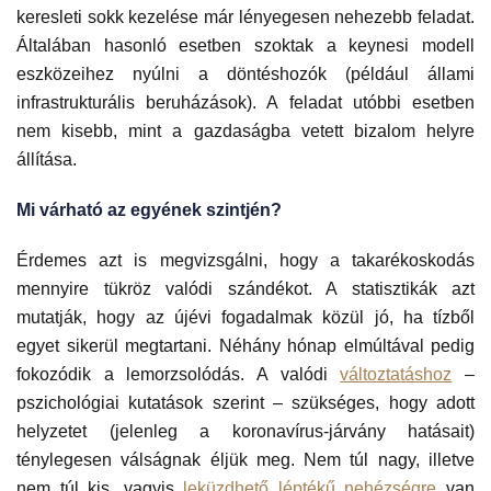
keresleti sokk kezelése már lényegesen nehezebb feladat.
Általában hasonló esetben szoktak a keynesi modell
eszközeihez nyúlni a döntéshozók (például állami
infrastrukturális beruházások). A feladat utóbbi esetben
nem kisebb, mint a gazdaságba vetett bizalom helyre
állítása.
Mi várható az egyének szintjén?
Érdemes azt is megvizsgálni, hogy a takarékoskodás
mennyire tükröz valódi szándékot. A statisztikák azt
mutatják, hogy az újévi fogadalmak közül jó, ha tízből
egyet sikerül megtartani. Néhány hónap elmúltával pedig
fokozódik a lemorzsolódás. A valódi
változtatáshoz
–
pszichológiai kutatások szerint – szükséges, hogy adott
helyzetet (jelenleg a koronavírus-járvány hatásait)
ténylegesen válságnak éljük meg. Nem túl nagy, illetve
nem túl kis, vagyis
leküzdhető léptékű nehézségre
van