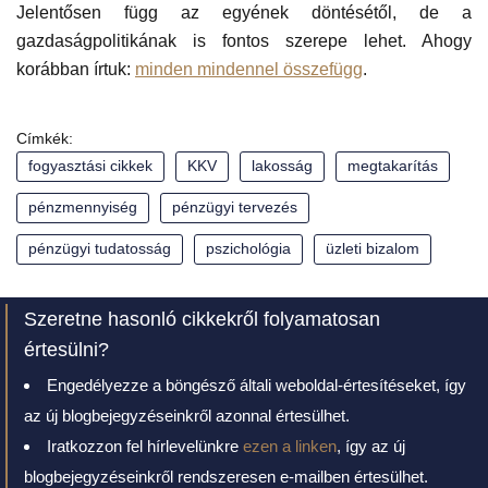
Jelentősen függ az egyének döntésétől, de a
gazdaságpolitikának is fontos szerepe lehet. Ahogy
korábban írtuk:
minden mindennel összefügg
.
Címkék:
fogyasztási cikkek
KKV
lakosság
megtakarítás
pénzmennyiség
pénzügyi tervezés
pénzügyi tudatosság
pszichológia
üzleti bizalom
Szeretne hasonló cikkekről folyamatosan
értesülni?
Engedélyezze a böngésző általi weboldal-értesítéseket, így
az új blogbejegyzéseinkről azonnal értesülhet.
Iratkozzon fel hírlevelünkre
ezen a linken
, így az új
blogbejegyzéseinkről rendszeresen e-mailben értesülhet.