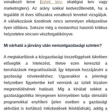
vonatkozó terve (
üzleti terv
, stratégiai terv vagy
marketingterv). Az arány sokkal kedvezőtlenebb, ha a
legalább öt éves időszakra vonatkozó terveket vizsgáljuk.
A vállalkozások tizedének nincs semmilyen elképzelése
ilyen időtávra. Sokszor még a mostanihoz hasonló kritikus
helyzetekre sincsen vészforgatókönyve.
Mi várható a járvány után nemzetgazdasági szinten?
A megtakarítások a közgazdasági összefüggések tükrében
elősegítik a hitelezést, illetve ezen keresztül a
beruházások megvalósulását. Így képesek hozzájárulni a
gazdasági növekedéshez. Ugyanakkor a jelenlegi
helyzetben figyelembe kell vennünk az üzleti bizalom
megrendülésének hatásait. Míg a kínálati sokkot a
gazdaságpolitika lényegesen könnyebben tudja stimuláló
programokkal enyhíteni (jelen esetben a gazdasági
aktivitást is korlátozó intézkedések feloldódnak), addig a