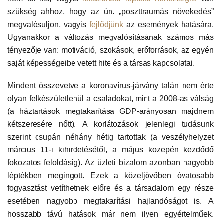
szükség ahhoz, hogy az ún. „poszttraumás növekedés”
megvalósuljon, vagyis
fejlődjünk
az események hatására.
Ugyanakkor a változás megvalósításának számos más
tényezője van: motiváció, szokások, erőforrások, az egyén
saját képességeibe vetett hite és a társas kapcsolatai.
Mindent összevetve a koronavírus-járvány talán nem érte
olyan felkészületlenül a családokat, mint a 2008-as válság
(a háztartások megtakarítása GDP-arányosan majdnem
kétszeresére nőtt). A korlátozások jelenlegi tudásunk
szerint csupán néhány hétig tartottak (a veszélyhelyzet
március 11-i kihirdetésétől, a május közepén kezdődő
fokozatos feloldásig). Az üzleti bizalom azonban nagyobb
léptékben megingott. Ezek a közeljövőben óvatosabb
fogyasztást vetíthetnek előre és a társadalom egy része
esetében nagyobb megtakarítási hajlandóságot is. A
hosszabb távú hatások már nem ilyen egyértelműek.