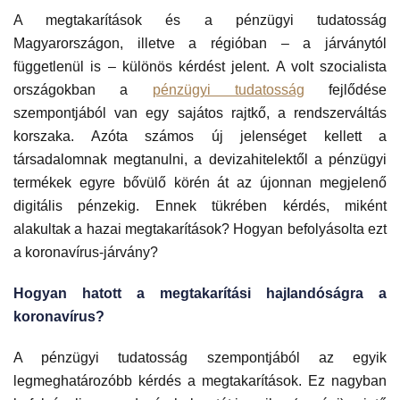
A megtakarítások és a pénzügyi tudatosság
Magyarországon, illetve a régióban – a járványtól
függetlenül is – különös kérdést jelent. A volt szocialista
országokban a
pénzügyi tudatosság
fejlődése
szempontjából van egy sajátos rajtkő, a rendszerváltás
korszaka. Azóta számos új jelenséget kellett a
társadalomnak megtanulni, a devizahitelektől a pénzügyi
termékek egyre bővülő körén át az újonnan megjelenő
digitális pénzekig. Ennek tükrében kérdés, miként
alakultak a hazai megtakarítások? Hogyan befolyásolta ezt
a koronavírus-járvány?
Hogyan hatott a megtakarítási hajlandóságra a
koronavírus?
A pénzügyi tudatosság szempontjából az egyik
legmeghatározóbb kérdés a megtakarítások. Ez nagyban