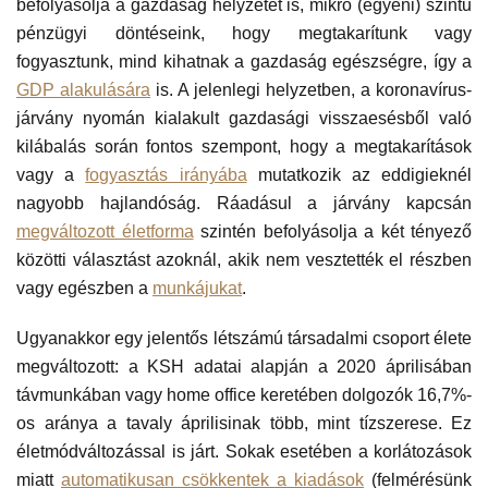
befolyásolja a gazdaság helyzetét is, mikro (egyéni) szintű
pénzügyi döntéseink, hogy megtakarítunk vagy
fogyasztunk, mind kihatnak a gazdaság egészségre, így a
GDP alakulására
is. A jelenlegi helyzetben, a koronavírus-
járvány nyomán kialakult gazdasági visszaesésből való
kilábalás során fontos szempont, hogy a megtakarítások
vagy a
fogyasztás irányába
mutatkozik az eddigieknél
nagyobb hajlandóság. Ráadásul a járvány kapcsán
megváltozott életforma
szintén befolyásolja a két tényező
közötti választást azoknál, akik nem vesztették el részben
vagy egészben a
munkájukat
.
Ugyanakkor egy jelentős létszámú társadalmi csoport élete
megváltozott: a KSH adatai alapján a 2020 áprilisában
távmunkában vagy home office keretében dolgozók 16,7%-
os aránya a tavaly áprilisinak több, mint tízszerese. Ez
életmódváltozással is járt. Sokak esetében a korlátozások
miatt
automatikusan csökkentek a kiadások
(felmérésünk