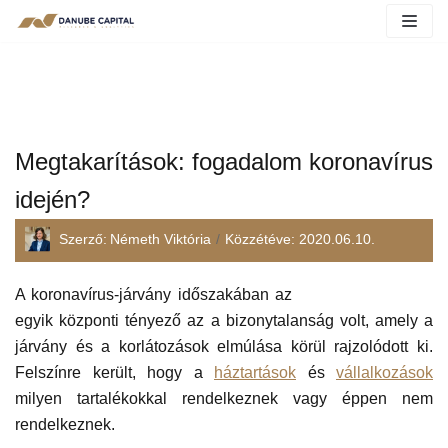
Megtakarítások: fogadalom koronavírus
idején?
Szerző:
Németh Viktória
Közzétéve:
2020.06.10.
Olvasási idő:
7
perc
A koronavírus-járvány időszakában az
egyik központi tényező az a bizonytalanság volt, amely a
járvány és a korlátozások elmúlása körül rajzolódott ki.
Felszínre került, hogy a
háztartások
és
vállalkozások
milyen tartalékokkal rendelkeznek vagy éppen nem
rendelkeznek.