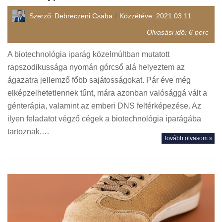
Szerző:
Debreczeni Csaba
Közzétéve:
2021.03.11.
Olvasási idő:
6
perc
A biotechnológia iparág közelmúltban mutatott
rapszodikussága nyomán górcső alá helyeztem az
ágazatra jellemző főbb sajátosságokat. Pár éve még
elképzelhetetlennek tűnt, mára azonban valósággá vált a
génterápia, valamint az emberi DNS feltérképezése. Az
ilyen feladatot végző cégek a biotechnológia iparágába
tartoznak.…
Tovább olvasom »