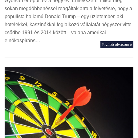
Gyorsan elrepült ez a négy év. Emlékszem, mikor még
sokan megdöbbenéssel reagáltak arra a felvetésre, hogy a
populista hajlamú Donald Trump – egy üzletember, aki
hotelekkel, kaszinókkal foglalkozó vállalatát négyszer vitte
csődbe 1991 és 2014 között – valaha amerikai
elnökaspiráns…
Tovább olvasom »