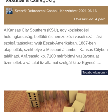
Vasúttal a csillagokig
Szerző:
Debreczeni Csaba
Közzétéve:
2021.06.16.
Olvasási idő:
4
perc
A Kansas City Southern (KSU), egy közlekedési
holdingtársaság, belföldi és nemzetközi vasúti szállítási
szolgáltatásokat nyújt Észak-Amerikában. 1887-ben
alapították, székhelye a Missouri állambeli Kansas Cityben
található. A társaság kb. 7100 mérföldnyi vasútvonalat
üzemeltet: a vállalat tíz államot szolgál ki az Egyesült…
Tovább olvasom »