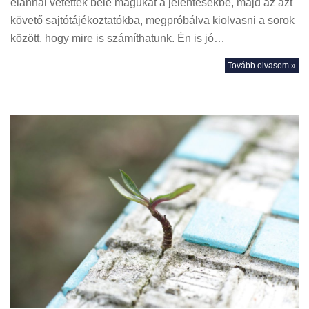
elánnal vetették bele magukat a jelentésekbe, majd az azt
követő sajtótájékoztatókba, megpróbálva kiolvasni a sorok
között, hogy mire is számíthatunk. Én is jó…
Tovább olvasom »