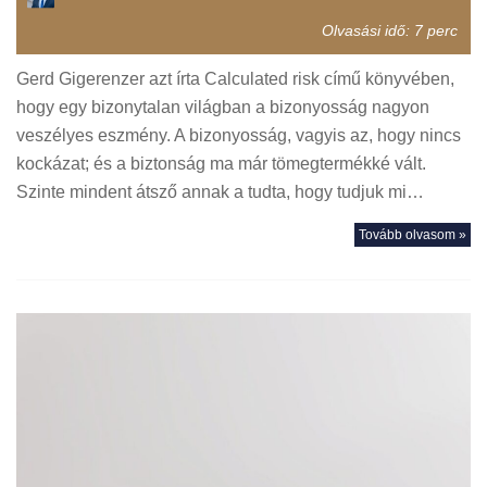
Olvasási idő:
7
perc
Gerd Gigerenzer azt írta Calculated risk című könyvében,
hogy egy bizonytalan világban a bizonyosság nagyon
veszélyes eszmény. A bizonyosság, vagyis az, hogy nincs
kockázat; és a biztonság ma már tömegtermékké vált.
Szinte mindent átsző annak a tudta, hogy tudjuk mi…
Tovább olvasom »