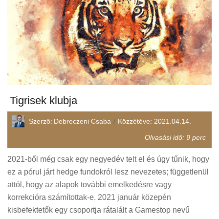
Tigrisek klubja
Szerző:
Debreczeni Csaba
Közzétéve:
2021.04.14.
Olvasási idő:
9
perc
2021-ből még csak egy negyedév telt el és úgy tűnik, hogy
ez a pórul járt hedge fundokról lesz nevezetes; függetlenül
attól, hogy az alapok további emelkedésre vagy
korrekcióra számítottak-e. 2021 január közepén
kisbefektetők egy csoportja rátalált a Gamestop nevű