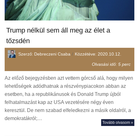
Trump nélkül sem áll meg az élet a
tőzsdén
Szerző:
Debreczeni Csaba
Közzétéve:
2020.10.12.
Olvasási idő:
5
perc
Az előző bejegyzésben azt vettem górcső alá, hogy milyen
lehetőségek adódhatnak a részvénypiacokon abban az
esetben, ha a republikánusok és Donald Trump újból
felhatalmazást kap az USA vezetésére négy éven
keresztül. De nem szabad elfeledkezni a másik oldalról, a
demokratákról;…
Tovább olvasom »