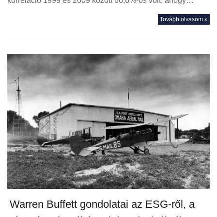
korreláció 1999 és 2009 között 66,6%-os volt, ahogy…
Tovább olvasom »
Warren Buffett gondolatai az ESG-ről, a