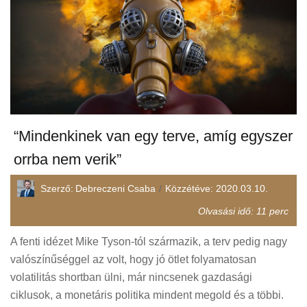
“Mindenkinek van egy terve, amíg egyszer
orrba nem verik”
Szerző:
Debreczeni Csaba
Közzétéve:
2020.03.10.
Olvasási idő:
11
perc
A fenti idézet Mike Tyson-tól származik, a terv pedig nagy
valószínűséggel az volt, hogy jó ötlet folyamatosan
volatilitás shortban ülni, már nincsenek gazdasági
ciklusok, a monetáris politika mindent megold és a többi.