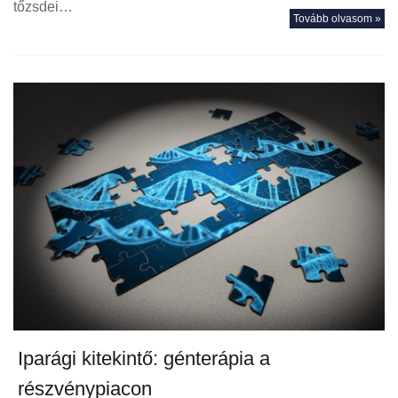
tőzsdei…
Tovább olvasom »
Iparági kitekintő: génterápia a
részvénypiacon