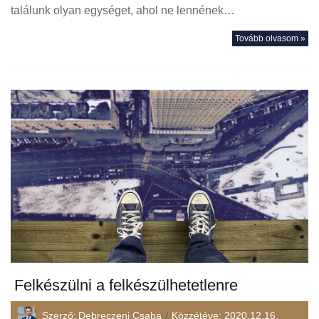
találunk olyan egységet, ahol ne lennének…
Tovább olvasom »
Felkészülni a felkészülhetetlenre
Szerző:
Debreczeni Csaba
Közzétéve:
2020.12.16.