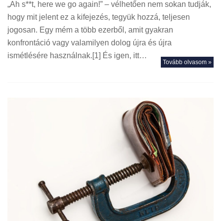
„Ah s**t, here we go again!” – vélhetően nem sokan tudják,
hogy mit jelent ez a kifejezés, tegyük hozzá, teljesen
jogosan. Egy mém a több ezerből, amit gyakran
konfrontáció vagy valamilyen dolog újra és újra
ismétlésére használnak.[1] És igen, itt…
Tovább olvasom »