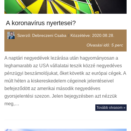
A koronavírus nyertesei?
Szerző:
Debreczeni Csaba
Közzétéve:
2020.08.28.
Olvasási idő:
5
perc
A naptári negyedévek lezárása után hagyományosan a
leghamarabb az USA vállalatai teszik közzé negyedéves
pénzügyi beszámolójukat, őket követik az európai cégek. A
múlt héten a kiskereskedelem cégeinek jelentéseivel
befejeződött az amerikai második negyedéves
gyorsjelentési szezon. Jelen bejegyzésben azt nézzük
meg,…
Tovább olvasom »