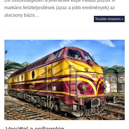
De összességében a jelentések képe inkább pozitív. A
markáns felülteljesítések (azaz a jobb eredmények) az
alacsony bázis…
Tovább olvasom »