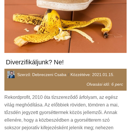
Diverzifikáljunk? Ne!
Szerző:
Debreczeni Csaba
Közzétéve:
2021.01.15.
Olvasási idő:
6
perc
Rekordprofit, 2010 óta tízszereződő árfolyam, az egész
világ meghódítása. Az előbbiek röviden, tömören a mai,
tőzsdén jegyzett gyorséttermek közös jellemzői. Annak
ellenére, hogy a közbeszédben a gyorsétterem szó
sokszor pejoratív kifejezésként jelenik meg; nehezen