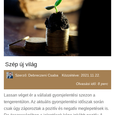
Szép új világ
Szerző:
Debreczeni Csaba
Közzétéve:
2021.11.22.
Olvasási idő:
8
perc
Lassan véget ér a vállalati gyorsjelentési szezon a
tengerentúlon. Az aktuális gyorsjelentési időszak során
csak úgy záporoztak a pozitív és negatív meglepetések is.