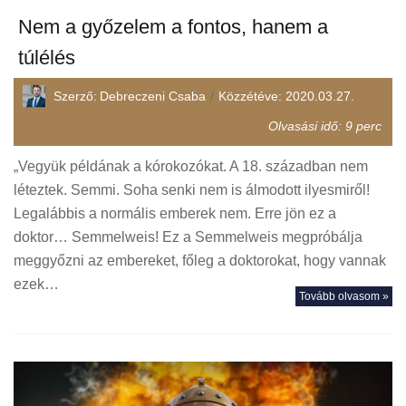
Nem a győzelem a fontos, hanem a
túlélés
Szerző:
Debreczeni Csaba
Közzétéve:
2020.03.27.
Olvasási idő:
9
perc
„Vegyük példának a kórokozókat. A 18. században nem
léteztek. Semmi. Soha senki nem is álmodott ilyesmiről!
Legalábbis a normális emberek nem. Erre jön ez a
doktor… Semmelweis! Ez a Semmelweis megpróbálja
meggyőzni az embereket, főleg a doktorokat, hogy vannak
ezek…
Tovább olvasom »