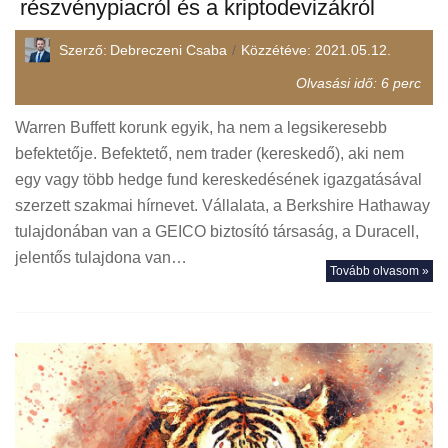
részvénypiacról és a kriptodevizákról
Szerző:
Debreczeni Csaba
Közzétéve:
2021.05.12.
Olvasási idő:
6
perc
Warren Buffett korunk egyik, ha nem a legsikeresebb
befektetője. Befektető, nem trader (kereskedő), aki nem
egy vagy több hedge fund kereskedésének igazgatásával
szerzett szakmai hírnevet. Vállalata, a Berkshire Hathaway
tulajdonában van a GEICO biztosító társaság, a Duracell,
jelentős tulajdona van…
Tovább olvasom »