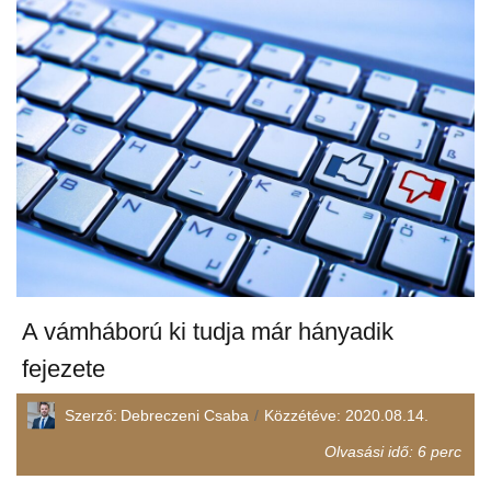
A vámháború ki tudja már hányadik
fejezete
Szerző:
Debreczeni Csaba
Közzétéve:
2020.08.14.
Olvasási idő:
6
perc