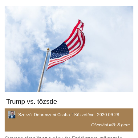
Trump vs. tőzsde
Szerző:
Debreczeni Csaba
Közzétéve:
2020.09.28.
Olvasási idő:
8
perc