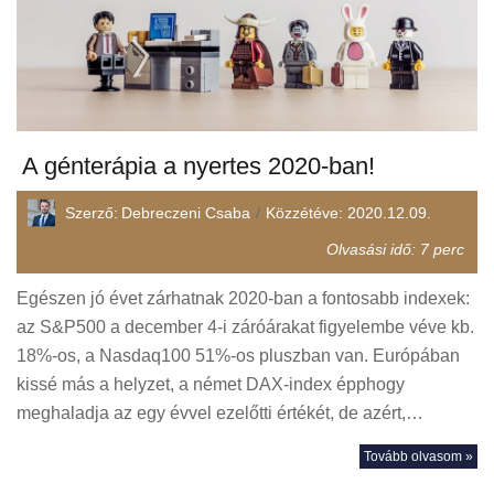
A génterápia a nyertes 2020-ban!
Szerző:
Debreczeni Csaba
Közzétéve:
2020.12.09.
Olvasási idő:
7
perc
Egészen jó évet zárhatnak 2020-ban a fontosabb indexek:
az S&P500 a december 4-i záróárakat figyelembe véve kb.
18%-os, a Nasdaq100 51%-os pluszban van. Európában
kissé más a helyzet, a német DAX-index épphogy
meghaladja az egy évvel ezelőtti értékét, de azért,…
Tovább olvasom »