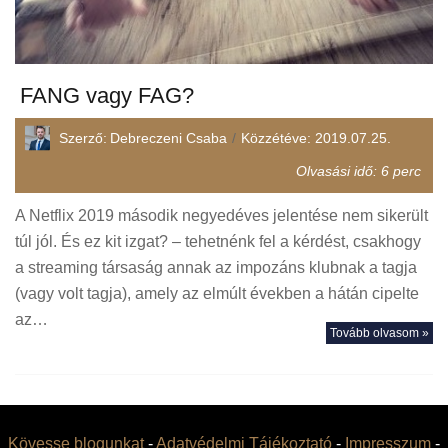
FANG vagy FAG?
Szerző:
Debreczeni Csaba
Közzétéve:
2019.07.25.
Olvasási idő:
6
perc
A Netflix 2019 második negyedéves jelentése nem sikerült
túl jól. És ez kit izgat? – tehetnénk fel a kérdést, csakhogy
a streaming társaság annak az impozáns klubnak a tagja
(vagy volt tagja), amely az elmúlt években a hátán cipelte
az…
Tovább olvasom »
Kövesse blogunkat
-
Adatvédelmi Tájékoztató
-
Impresszum
-