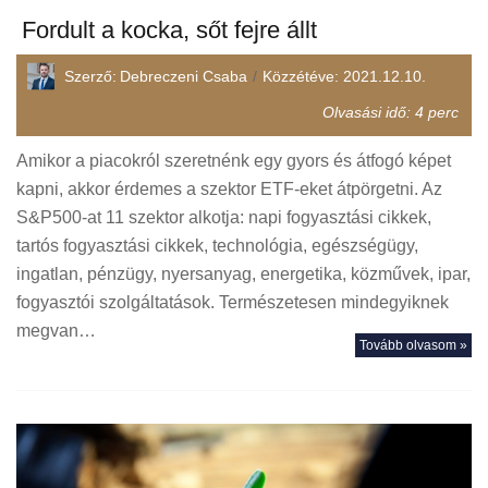
Fordult a kocka, sőt fejre állt
Szerző:
Debreczeni Csaba
Közzétéve:
2021.12.10.
Olvasási idő:
4
perc
Amikor a piacokról szeretnénk egy gyors és átfogó képet
kapni, akkor érdemes a szektor ETF-eket átpörgetni. Az
S&P500-at 11 szektor alkotja: napi fogyasztási cikkek,
tartós fogyasztási cikkek, technológia, egészségügy,
ingatlan, pénzügy, nyersanyag, energetika, közművek, ipar,
fogyasztói szolgáltatások. Természetesen mindegyiknek
megvan…
Tovább olvasom »