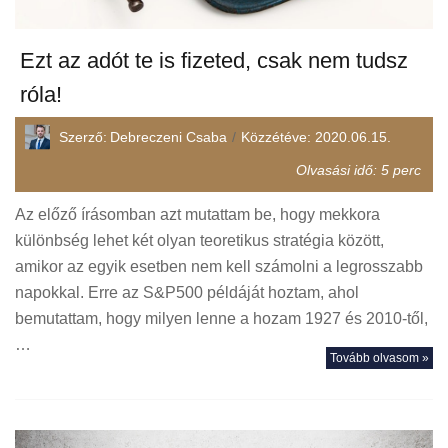
Ezt az adót te is fizeted, csak nem tudsz
róla!
Szerző:
Debreczeni Csaba
Közzétéve:
2020.06.15.
Olvasási idő:
5
perc
Az előző írásomban azt mutattam be, hogy mekkora
különbség lehet két olyan teoretikus stratégia között,
amikor az egyik esetben nem kell számolni a legrosszabb
napokkal. Erre az S&P500 példáját hoztam, ahol
bemutattam, hogy milyen lenne a hozam 1927 és 2010-től,
…
Tovább olvasom »