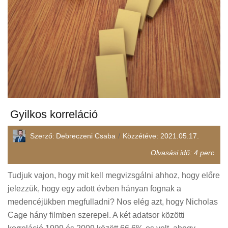
Gyilkos korreláció
Szerző:
Debreczeni Csaba
Közzétéve:
2021.05.17.
Olvasási idő:
4
perc
Tudjuk vajon, hogy mit kell megvizsgálni ahhoz, hogy előre
jelezzük, hogy egy adott évben hányan fognak a
medencéjükben megfulladni? Nos elég azt, hogy Nicholas
Cage hány filmben szerepel. A két adatsor közötti